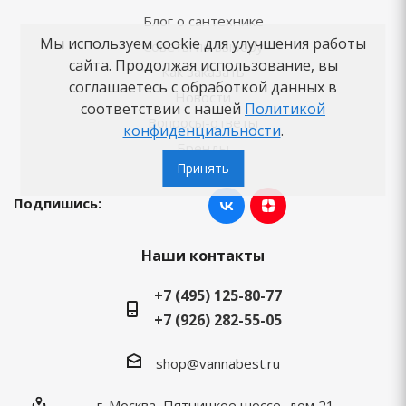
Блог о сантехнике
Мы используем cookie для улучшения работы
Советы по выбору
сайта. Продолжая использование, вы
Как заказать
соглашаетесь с обработкой данных в
Новости
соответствии с нашей
Политикой
Вопросы-ответы
конфиденциальности
.
Бренды
Принять
Подпишись:
Наши контакты
+7 (495) 125-80-77
+7 (926) 282-55-05
shop@vannabest.ru
г. Москва, Пятницкое шоссе, дом 21,