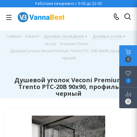
Работаем ежедневно с 9-00 до 22-00
Главная
-
Каталог
-
Душевые ограждения
-
Душевые уголки
-
Veconi
-
Premium Trento
-
Душевой уголок Veconi Premium Trento PTC-20B 90x90, профиль
черный
0
Душевой уголок Veconi Premium
0
Trento PTC-20B 90x90, профиль
черный
0