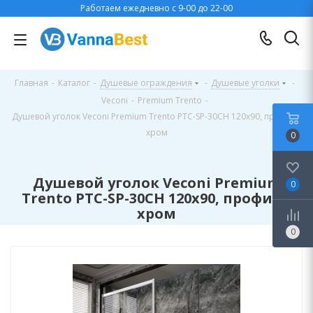
Работаем ежедневно с 9-00 до 22-00
Главная
-
Каталог
-
Душевые ограждения
-
Душевые уголки
-
Veconi
-
Premium Trento
-
Душевой уголок Veconi Premium Trento PTC-SP-30CH 120x90, профиль
хром
0
Душевой уголок Veconi Premium
0
Trento PTC-SP-30CH 120x90, профиль
хром
0