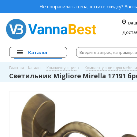
Не понравилась цена, хотите скидку? Звон
Ваш
Доста
Каталог
Главная
-
Каталог
-
Комплектующие
-
Комплектующие для мебели
Светильник Migliore Mirella 17191 б