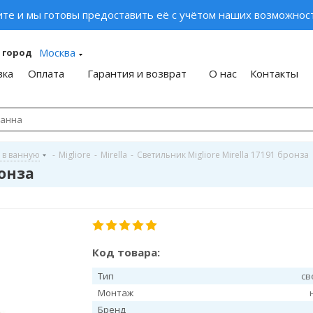
ите и мы готовы предоставить её с учётом наших возможност
Москва
 город
вка
Оплата
Гарантия и возврат
О нас
Контакты
 в ванную
-
Migliore
-
Mirella
-
Светильник Migliore Mirella 17191 бронза
ронза
Код товара:
Тип
св
Монтаж
Бренд