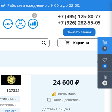
ей! Работаем ежедневно с 9-00 и до 22-00.
+7 (495) 125-80-77
0
+7 (926) 282-55-05
Заказать звонок
Корзина
0
0
24 600
₽
0
127321
Очень мало
етильники
Нашли дешевле?
настенный
Доставка: 1-3 дня
Migliore