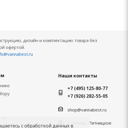
нструкцию, дизайн и комплектацию товара без
ой офертой.
nfo@vannabest.ru
ям
Наши контакты
хнике
+7 (495) 125-80-77
ыбору
+7 (926) 282-55-05
shop@vannabest.ru
еты
г. Москва, Пятницкое
ашаетесь с обработкой данных в