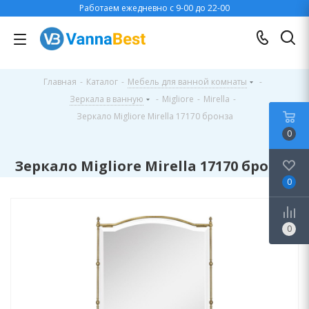
Работаем ежедневно с 9-00 до 22-00
Главная
-
Каталог
-
Мебель для ванной комнаты
-
Зеркала в ванную
-
Migliore
-
Mirella
-
Зеркало Migliore Mirella 17170 бронза
0
Зеркало Migliore Mirella 17170 бронза
0
0