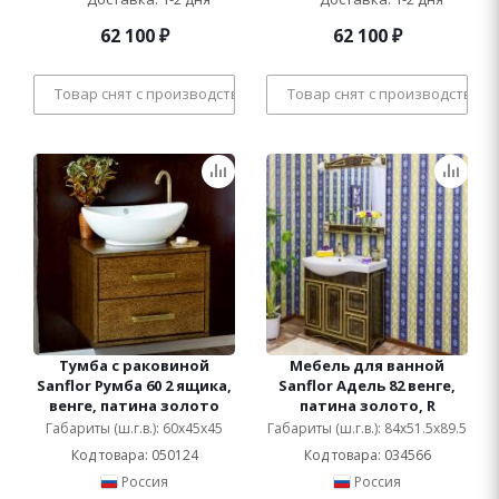
62 100
₽
62 100
₽
Товар снят с производства
Товар снят с производства
Тумба с раковиной
Мебель для ванной
Sanflor Румба 60 2 ящика,
Sanflor Адель 82 венге,
венге, патина золото
патина золото, R
Габариты (ш.г.в.): 60x45x45
Габариты (ш.г.в.): 84x51.5x89.5
Код товара: 050124
Код товара: 034566
Россия
Россия