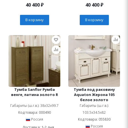
40 400
₽
40 400
₽
В корзину
В корзину
Тумба Sanflor Румба
Тумба под раковину
венге, патина золото R
Aquaton Жерона 105
белое золото
Габариты (ш.г.в.): 38x32x99.7
Габариты (ш.г.в.):
Код товара: 000490
103.5x34.5x82
Россия
Код товара: 055830
Россия
Доставка: 1-2 дня