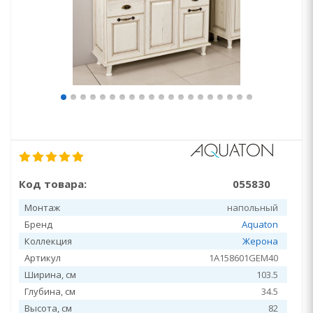
Код товара:
055830
Монтаж
напольный
Бренд
Aquaton
Коллекция
Жерона
Артикул
1A158601GEM40
Ширина, см
103.5
Глубина, см
34.5
Высота, см
82