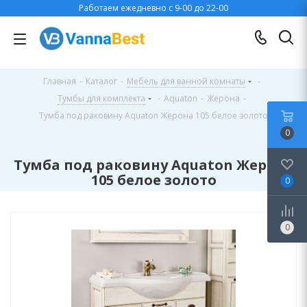
Работаем ежедневно с 9-00 до 22-00
Главная
-
Каталог
-
Мебель для ванной комнаты
-
Тумбы для комплекта
-
Aquaton
-
Жерона
-
Тумба под раковину Aquaton Жерона 105 белое золото
0
Тумба под раковину Aquaton Жерона
105 белое золото
0
0