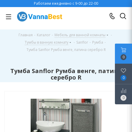
Работаем ежедневно с 9-00 до 22-00
Главная
-
Каталог
-
Мебель для ванной комнаты
-
Тумбы в ванную комнату
-
Sanflor
-
Румба
-
Тумба Sanflor Румба венге, патина серебро R
0
Тумба Sanflor Румба венге, патина
серебро R
0
0