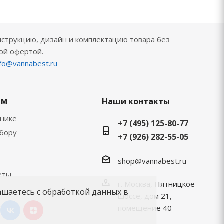
нструкцию, дизайн и комплектацию товара без
ой офертой.
nfo@vannabest.ru
ям
Наши контакты
хнике
+7 (495) 125-80-77
ыбору
+7 (926) 282-55-05
shop@vannabest.ru
еты
г. Москва, Пятницкое
ашаетесь с обработкой данных в
шоссе, дом 21,
.
помещение 40