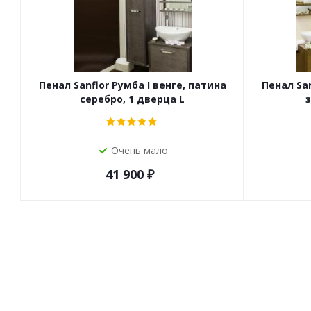
Пенал Sanflor Румба I венге, патина
Пенал San
серебро, 1 дверца L
з
Очень мало
41 900
₽