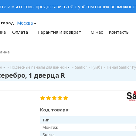
ите и мы готовы предоставить её с учётом наших возможност
Москва
 город
вка
Оплата
Гарантия и возврат
О нас
Контакты
ую
-
Подвесные пеналы для ванной
-
Sanflor
-
Румба
-
Пенал Sanflor Р
серебро, 1 дверца R
Код товара:
Тип
Монтаж
Бренд