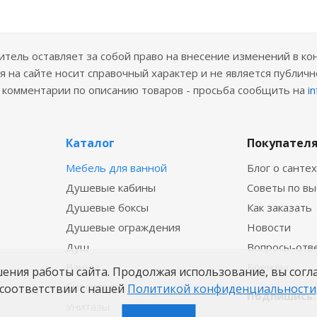
ель оставляет за собой право на внесение изменений в ко
 на сайте носит справочный характер и не является публичн
е комментарии по описанию товаров - просьба сообщить на
i
Каталог
Покупател
Мебель для ванной
Блог о санте
Душевые кабины
Советы по в
Душевые боксы
Как заказать
Душевые ограждения
Новости
Душ
Вопросы-отв
Ванны
Бренды
шения работы сайта. Продолжая использование, вы согл
Смесители
соответствии с нашей
Политикой конфиденциальности
Подпишись:
Унитазы