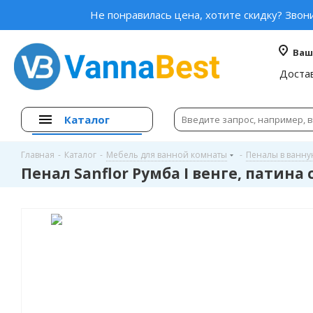
Не понравилась цена, хотите скидку? Звон
Ваш
Доста
Каталог
Главная
-
Каталог
-
Мебель для ванной комнаты
-
Пеналы в ванн
Пенал Sanflor Румба I венге, патина 