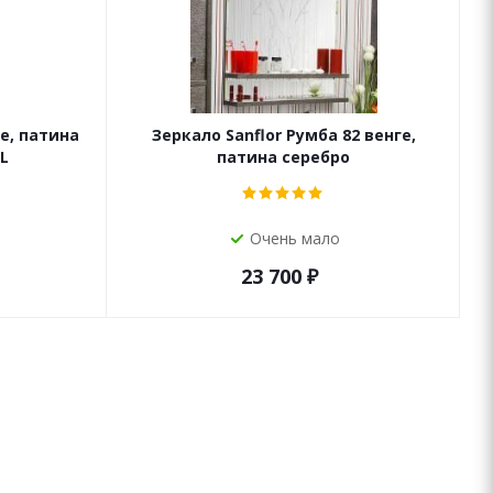
ге, патина
Зеркало Sanflor Румба 82 венге,
L
патина серебро
Очень мало
23 700
₽