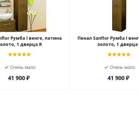
flor Румба I венге, патина
Пенал Sanflor Румба I вен
олото, 1 дверца R
золото, 1 дверца 
Очень мало
Очень мало
41 900
₽
41 900
₽