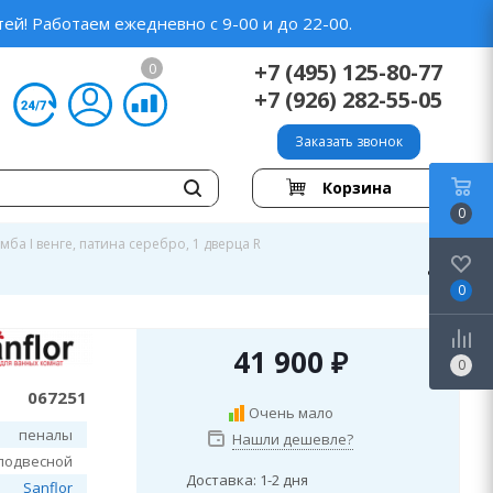
ей! Работаем ежедневно с 9-00 и до 22-00.
+7 (495) 125-80-77
0
+7 (926) 282-55-05
Заказать звонок
Корзина
0
умба I венге, патина серебро, 1 дверца R
0
41 900
₽
0
067251
Очень мало
пеналы
Нашли дешевле?
подвесной
Доставка: 1-2 дня
Sanflor