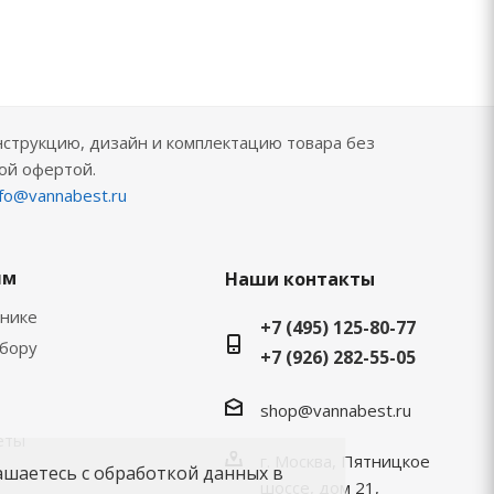
нструкцию, дизайн и комплектацию товара без
ой офертой.
nfo@vannabest.ru
ям
Наши контакты
хнике
+7 (495) 125-80-77
ыбору
+7 (926) 282-55-05
shop@vannabest.ru
еты
г. Москва, Пятницкое
ашаетесь с обработкой данных в
шоссе, дом 21,