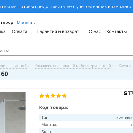
ите и мы готовы предоставить её с учётом наших возможност
Москва
 город
вка
Оплата
Гарантия и возврат
О нас
Контакты
ели для ванной
-
Комплекты напольной мебели для ванной
-
Stworki
 60
Код товара:
Тип
комплек
Монтаж
Бренд