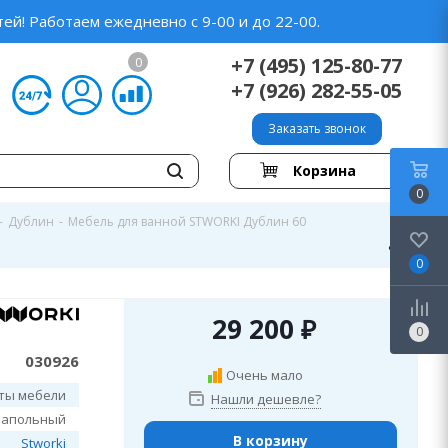
ей! Работаем ежедневно с 9-00 и до 22-00.
+7 (495) 125-80-77
0
+7 (926) 282-55-05
Заказать звонок
Корзина
0
-
Дублин
-
Мебель для ванной STWORKI Дублин 60
0
29 200
₽
0
030926
Очень мало
ты мебели
Нашли дешевле?
напольный
В корзину
Stworki