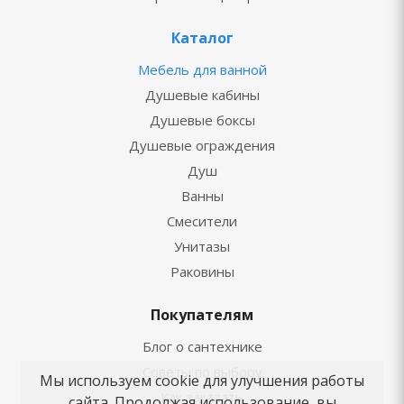
Каталог
Мебель для ванной
Душевые кабины
Душевые боксы
Душевые ограждения
Душ
Ванны
Смесители
Унитазы
Раковины
Покупателям
Блог о сантехнике
Советы по выбору
Мы используем cookie для улучшения работы
Как заказать
сайта. Продолжая использование, вы