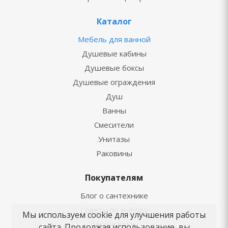
Каталог
Мебель для ванной
Душевые кабины
Душевые боксы
Душевые ограждения
Душ
Ванны
Смесители
Унитазы
Раковины
Покупателям
Блог о сантехнике
Советы по выбору
Мы используем cookie для улучшения работы
Как заказать
сайта. Продолжая использование, вы