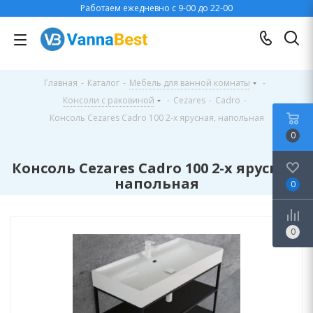
Работаем ежедневно с 9-00 до 22-00
Главная
-
Каталог
-
Мебель для ванной комнаты
-
Консоли с раковиной
-
Cezares
-
Cadro
-
Консоль Cezares Cadro 100 2-х ярусная, напольная
0
Консоль Cezares Cadro 100 2-х ярусная,
напольная
0
0