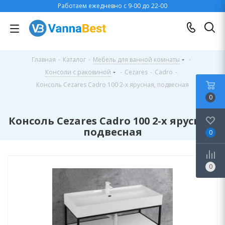
Работаем ежедневно с 9-00 до 22-00
Главная
-
Каталог
-
Мебель для ванной комнаты
-
Консоли с раковиной
-
Cezares
-
Cadro
-
Консоль Cezares Cadro 100 2-х ярусная, подвесная
0
Консоль Cezares Cadro 100 2-х ярусная,
подвесная
0
0