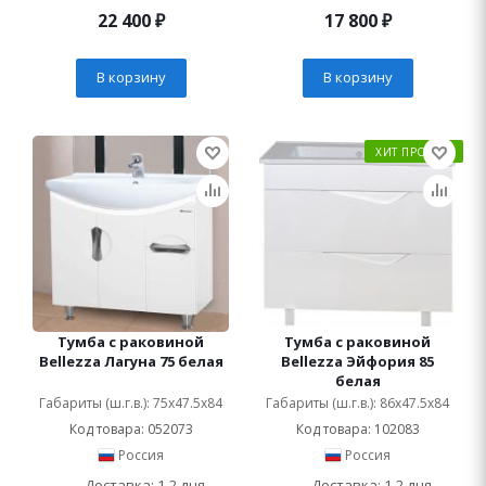
22 400
₽
17 800
₽
В корзину
В корзину
ХИТ ПРОДАЖ
Тумба с раковиной
Тумба с раковиной
Bellezza Лагуна 75 белая
Bellezza Эйфория 85
белая
Габариты (ш.г.в.): 75x47.5x84
Габариты (ш.г.в.): 86x47.5x84
Код товара: 052073
Код товара: 102083
Россия
Россия
Доставка: 1-2 дня
Доставка: 1-2 дня