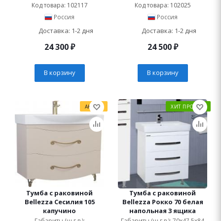
Код товара: 102117
Код товара: 102025
Россия
Россия
Доставка: 1-2 дня
Доставка: 1-2 дня
24 300
₽
24 500
₽
В корзину
В корзину
АКЦИЯ
ХИТ ПРОДАЖ
Тумба с раковиной
Тумба с раковиной
Bellezza Сесилия 105
Bellezza Рокко 70 белая
капучино
напольная 3 ящика
Габариты (ш.г.в.):
Габариты (ш.г.в.): 70x47.5x84