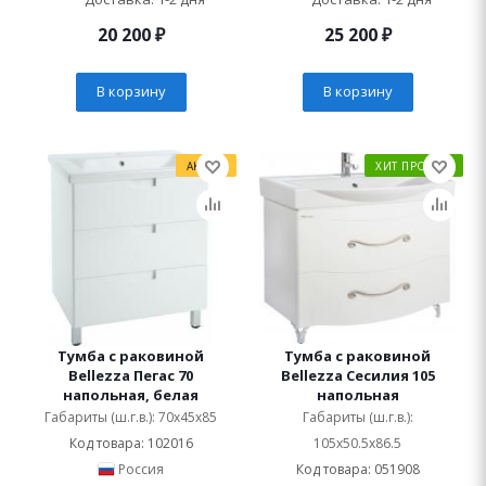
20 200
₽
25 200
₽
В корзину
В корзину
АКЦИЯ
ХИТ ПРОДАЖ
Тумба с раковиной
Тумба с раковиной
Bellezza Пегас 70
Bellezza Сесилия 105
напольная, белая
напольная
Габариты (ш.г.в.): 70x45x85
Габариты (ш.г.в.):
Код товара: 102016
105x50.5x86.5
Россия
Код товара: 051908