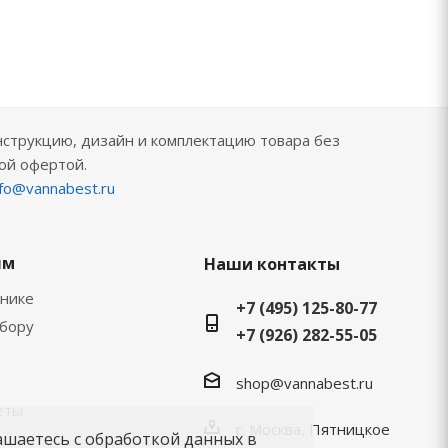
нструкцию, дизайн и комплектацию товара без
ой офертой.
nfo@vannabest.ru
ям
Наши контакты
хнике
+7 (495) 125-80-77
ыбору
+7 (926) 282-55-05
shop@vannabest.ru
еты
г. Москва, Пятницкое
ашаетесь с обработкой данных в