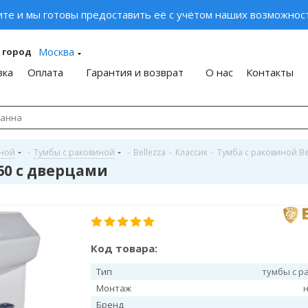
ите и мы готовы предоставить её с учётом наших возможност
Москва
 город
вка
Оплата
Гарантия и возврат
О нас
Контакты
иной
-
Тумбы с раковиной
-
Bellezza
-
Классик
-
Тумба с раковиной Be
 60 с дверцами
Код товара:
Тип
тумбы с р
Монтаж
Бренд