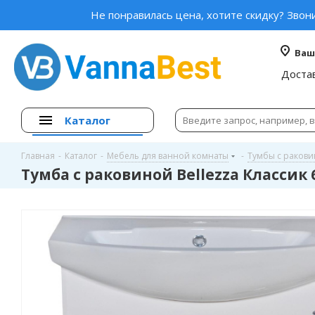
Не понравилась цена, хотите скидку? Звон
Ваш
Доста
Каталог
Главная
-
Каталог
-
Мебель для ванной комнаты
-
Тумбы с раков
Тумба с раковиной Bellezza Классик