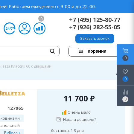
ей! Работаем ежедневно с 9-00 и до 22-00.
+7 (495) 125-80-77
0
+7 (926) 282-55-05
Заказать звонок
Корзина
0
llezza Классик 60 с дверцами
0
11 700
₽
0
127065
Очень мало
аковинами
Нашли дешевле?
напольный
Доставка: 1-3 дня
Bellezza