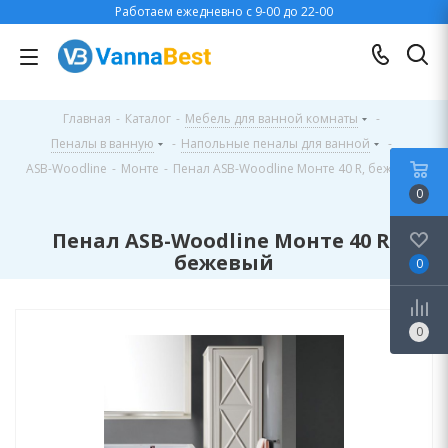
Работаем ежедневно с 9-00 до 22-00
Главная
-
Каталог
-
Мебель для ванной комнаты
-
Пеналы в ванную
-
Напольные пеналы для ванной
-
ASB-Woodline
-
Монте
-
Пенал ASB-Woodline Монте 40 R, бежевый
0
Пенал ASB-Woodline Монте 40 R,
бежевый
0
0