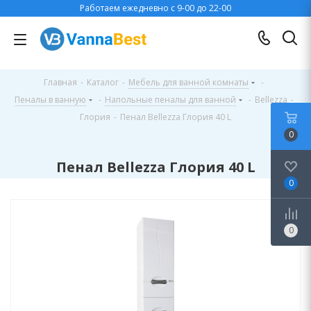
Работаем ежедневно с 9-00 до 22-00
Главная
-
Каталог
-
Мебель для ванной комнаты
-
Пеналы в ванную
-
Напольные пеналы для ванной
-
Bellezza
-
Глория
-
Пенал Bellezza Глория 40 L
0
Пенал Bellezza Глория 40 L
0
0