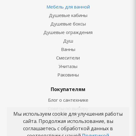
Мебель для ванной
Душевые кабины
Душевые боксы
Душевые ограждения
Душ
Ванны
Смесители
Унитазы
Раковины
Покупателям
Блог о сантехнике
Советы по выбору
Мы используем cookie для улучшения работы
Как заказать
сайта. Продолжая использование, вы
Новости
соглашаетесь с обработкой данных в
Вопросы-ответы
соответствии с нашей
Политикой