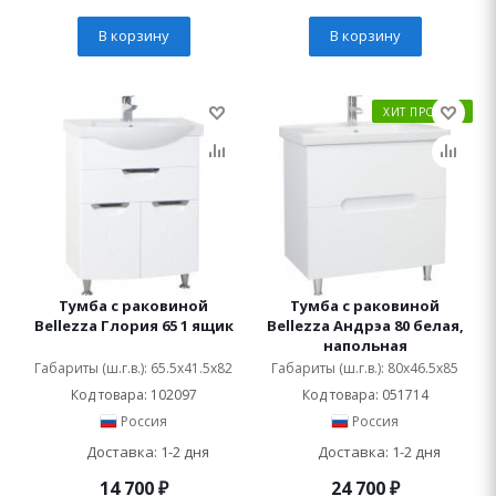
В корзину
В корзину
ХИТ ПРОДАЖ
Тумба с раковиной
Тумба с раковиной
Bellezza Глория 65 1 ящик
Bellezza Андрэа 80 белая,
напольная
Габариты (ш.г.в.): 65.5x41.5x82
Габариты (ш.г.в.): 80x46.5x85
Код товара: 102097
Код товара: 051714
Россия
Россия
Доставка: 1-2 дня
Доставка: 1-2 дня
14 700
₽
24 700
₽