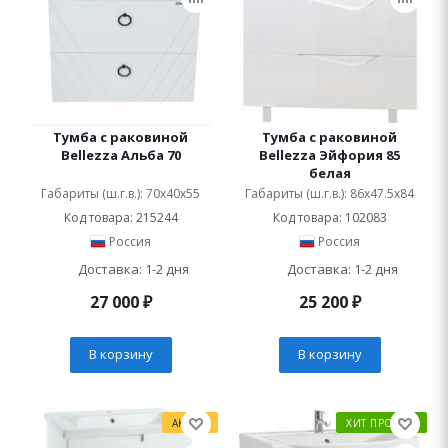
Тумба с раковиной
Тумба с раковиной
Bellezza Альба 70
Bellezza Эйфория 85
белая
Габариты (ш.г.в.): 70x40x55
Габариты (ш.г.в.): 86x47.5x84
Код товара: 215244
Код товара: 102083
Россия
Россия
Доставка: 1-2 дня
Доставка: 1-2 дня
27 000
₽
25 200
₽
В корзину
В корзину
АКЦИЯ
ХИТ ПРОДАЖ