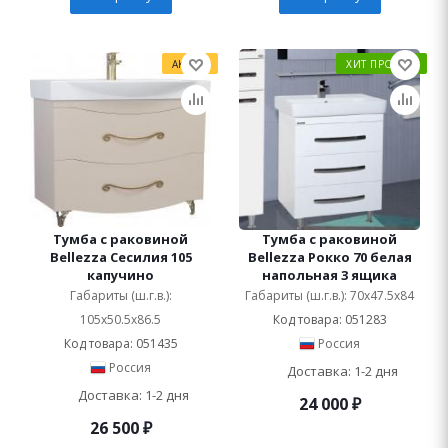
АКЦИЯ
ХИТ ПРОДАЖ
Тумба с раковиной
Тумба с раковиной
Bellezza Сесилия 105
Bellezza Рокко 70 белая
капучино
напольная 3 ящика
Габариты (ш.г.в.):
Габариты (ш.г.в.): 70x47.5x84
105x50.5x86.5
Код товара: 051283
Код товара: 051435
Россия
Россия
Доставка: 1-2 дня
Доставка: 1-2 дня
24 000
₽
26 500
₽