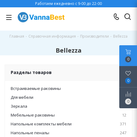
Работаем ежедневно с 9-00 до 22-00
Главная
-
Справочная информация
-
Производители
-
Bellezza
Bellezza
0
Разделы товаров
0
Встраиваемые раковины
1
Для мебели
5
0
Зеркала
581
Мебельные раковины
12
Напольные комплекты мебели
371
Напольные пеналы
247