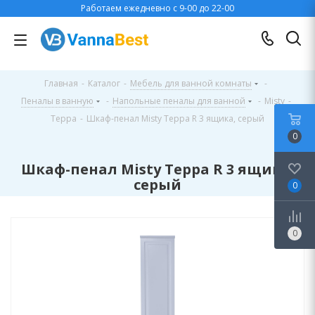
Работаем ежедневно с 9-00 до 22-00
Главная
-
Каталог
-
Мебель для ванной комнаты
-
Пеналы в ванную
-
Напольные пеналы для ванной
-
Misty
-
Терра
-
Шкаф-пенал Misty Терра R 3 ящика, серый
0
Шкаф-пенал Misty Терра R 3 ящика,
серый
0
0