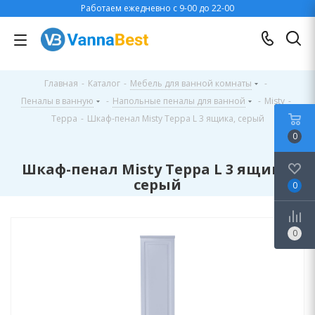
Работаем ежедневно с 9-00 до 22-00
Главная
-
Каталог
-
Мебель для ванной комнаты
-
Пеналы в ванную
-
Напольные пеналы для ванной
-
Misty
-
Терра
-
Шкаф-пенал Misty Терра L 3 ящика, серый
0
Шкаф-пенал Misty Терра L 3 ящика,
серый
0
0