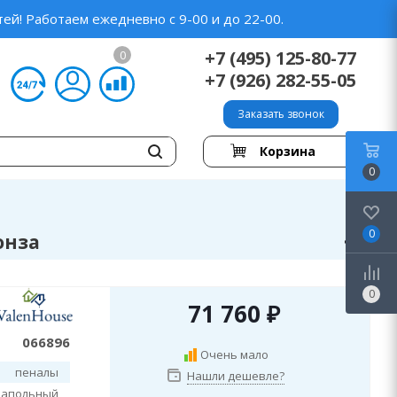
ей! Работаем ежедневно с 9-00 и до 22-00.
+7 (495) 125-80-77
0
+7 (926) 282-55-05
Заказать звонок
Корзина
0
0
онза
0
71 760
₽
066896
Очень мало
пеналы
Нашли дешевле?
напольный