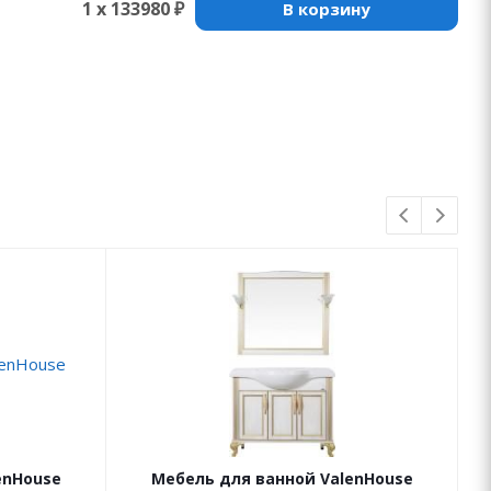
1 x 133980 ₽
В корзину
enHouse
Мебель для ванной ValenHouse