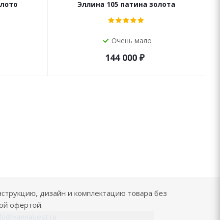
олото
Эллина 105 патина золота
Очень мало
144 000
₽
нструкцию, дизайн и комплектацию товара без
ой офертой.
nfo@vannabest.ru