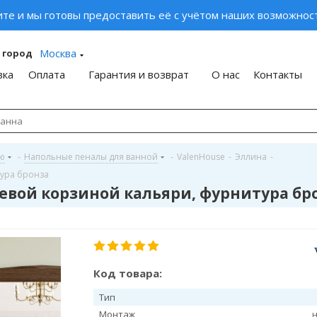
ите и мы готовы предоставить её с учётом наших возможност
Москва
 город
вка
Оплата
Гарантия и возврат
О нас
Контакты
ую
-
Напольные пеналы для ванной
-
ValenHouse
-
Эллина
-
тура бронза
льевой корзиной кальяри, фурнитура бр
Код товара:
Тип
Монтаж