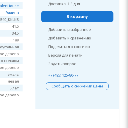
Доставка: 1-3 дня
alenHouse
Эллина
В корзину
E40_ККLКБ
41.5
Добавить в избранное
34.5
Добавить к сравнению
189
Поделиться в соцсетях
оугольная
ое дерево
Версия для печати
со стеклом
Задать вопрос
ое дерево
эмаль
+7 (495) 125-80-77
левая
Сообщить о снижении цены
5 лет
ое дерево