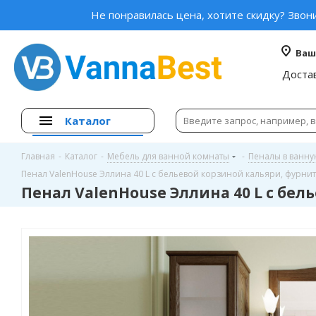
Не понравилась цена, хотите скидку? Звон
Ваш
Доста
Каталог
Главная
-
Каталог
-
Мебель для ванной комнаты
-
Пеналы в ванн
Пенал ValenHouse Эллина 40 L с бельевой корзиной кальяри, фурни
Пенал ValenHouse Эллина 40 L с бе