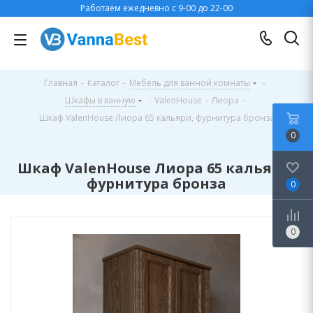
Работаем ежедневно с 9-00 до 22-00
Главная
-
Каталог
-
Мебель для ванной комнаты
-
Шкафы в ванную
-
ValenHouse
-
Лиора
-
Шкаф ValenHouse Лиора 65 кальяри, фурнитура бронза
0
Шкаф ValenHouse Лиора 65 кальяри,
фурнитура бронза
0
0