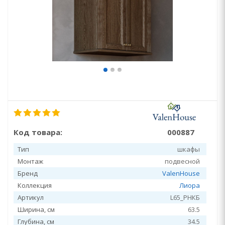
Код товара:
000887
Тип
шкафы
Монтаж
подвесной
Бренд
ValenHouse
Коллекция
Лиора
Артикул
L65_PHКБ
Ширина, см
63.5
Глубина, см
34.5