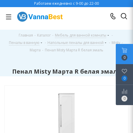
Работаем ежедневно с 9-00 до 22-00
Главная
-
Каталог
-
Мебель для ванной комнаты
-
Пеналы в ванную
-
Напольные пеналы для ванной
-
Misty
-
Марта
-
Пенал Misty Марта R белая эмаль
0
Пенал Misty Марта R белая эмаль
0
0