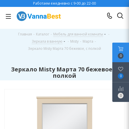
Работаем ежедневно с 9-00 до 22-00
Главная
-
Каталог
-
Мебель для ванной комнаты
-
Зеркала в ванную
-
Misty
-
Марта
-
Зеркало Misty Марта 70 бежевое, с полкой
0
Зеркало Misty Марта 70 бежевое, с
полкой
0
0