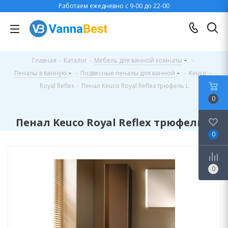
Работаем ежедневно с 9-00 до 22-00
Главная
-
Каталог
-
Мебель для ванной комнаты
-
Пеналы в ванную
-
Подвесные пеналы для ванной
-
Keuco
-
Royal Reflex
-
Пенал Keuco Royal Reflex трюфель L
0
Пенал Keuco Royal Reflex трюфель L
0
0