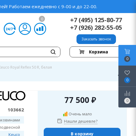
ей! Работаем ежедневно с 9-00 и до 22-00.
+7 (495) 125-80-77
0
+7 (926) 282-55-05
Заказать звонок
Корзина
0
uco Royal Reflex 50 R, белая
0
77 500
₽
0
103662
Очень мало
аковинами
Нашли дешевле?
подвесной
В корзину
Keuco