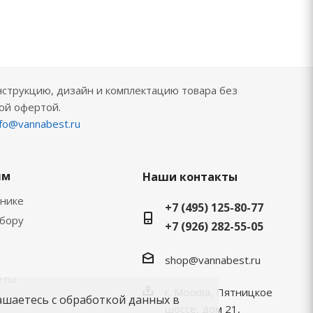
нструкцию, дизайн и комплектацию товара без
ой офертой.
nfo@vannabest.ru
ям
Наши контакты
хнике
+7 (495) 125-80-77
ыбору
+7 (926) 282-55-05
shop@vannabest.ru
еты
г. Москва, Пятницкое
ашаетесь с обработкой данных в
шоссе, дом 21,