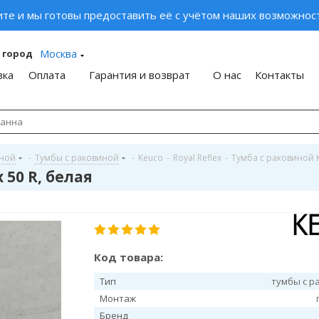
ите и мы готовы предоставить её с учётом наших возможност
Москва
 город
вка
Оплата
Гарантия и возврат
О нас
Контакты
иной
-
Тумбы с раковиной
-
Keuco
-
Royal Reflex
-
Тумба с раковиной Ke
 50 R, белая
Код товара:
Тип
тумбы с р
Монтаж
Бренд