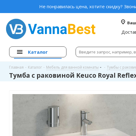
Не понравилась цена, хотите скидку? Звон
Ваш
Доста
Каталог
Главная
-
Каталог
-
Мебель для ванной комнаты
-
Тумбы с раков
Тумба с раковиной Keuco Royal Reflex