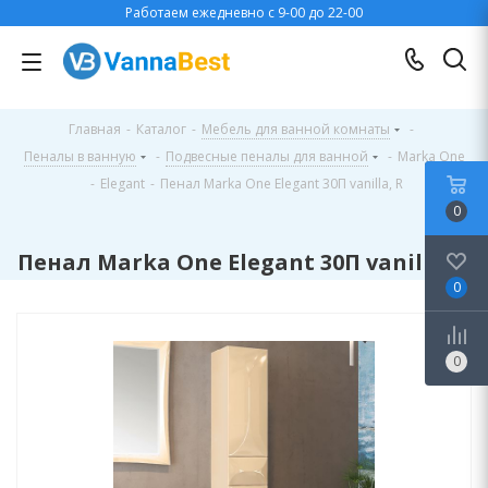
Работаем ежедневно с 9-00 до 22-00
Главная
-
Каталог
-
Мебель для ванной комнаты
-
Пеналы в ванную
-
Подвесные пеналы для ванной
-
Marka One
-
Elegant
-
Пенал Marka One Elegant 30П vanilla, R
0
Пенал Marka One Elegant 30П vanilla, R
0
0