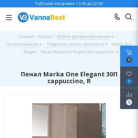
Работаем ежедневно с 9-00 до 22-00
Главная
-
Каталог
-
Мебель для ванной комнаты
-
Пеналы в ванную
-
Подвесные пеналы для ванной
-
Marka One
-
Elegant
-
Пенал Marka One Elegant 30П cappuccino, R
0
Пенал Marka One Elegant 30П
cappuccino, R
0
0