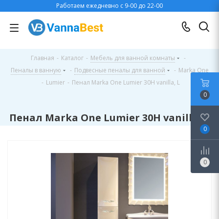
Работаем ежедневно с 9-00 до 22-00
Главная
-
Каталог
-
Мебель для ванной комнаты
-
Пеналы в ванную
-
Подвесные пеналы для ванной
-
Marka One
-
Lumier
-
Пенал Marka One Lumier 30Н vanilla, L
0
Пенал Marka One Lumier 30Н vanilla, L
0
0