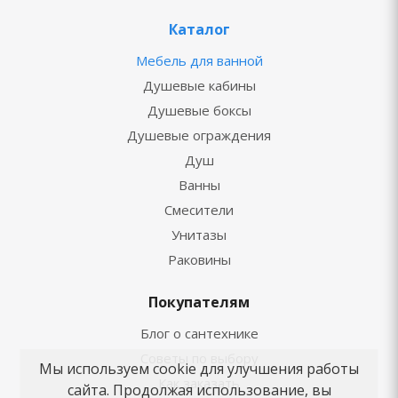
Каталог
Мебель для ванной
Душевые кабины
Душевые боксы
Душевые ограждения
Душ
Ванны
Смесители
Унитазы
Раковины
Покупателям
Блог о сантехнике
Советы по выбору
Мы используем cookie для улучшения работы
Как заказать
сайта. Продолжая использование, вы