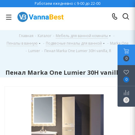
Работаем ежедневно с 9-00 до 22-00
Главная
-
Каталог
-
Мебель для ванной комнаты
-
Пеналы в ванную
-
Подвесные пеналы для ванной
-
Marka One
-
Lumier
-
Пенал Marka One Lumier 30Н vanilla, R
0
Пенал Marka One Lumier 30Н vanilla, R
0
0