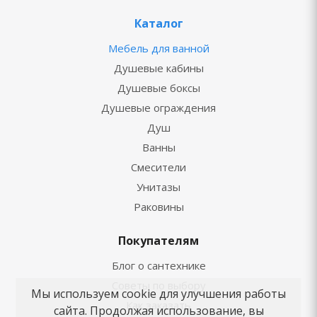
Каталог
Мебель для ванной
Душевые кабины
Душевые боксы
Душевые ограждения
Душ
Ванны
Смесители
Унитазы
Раковины
Покупателям
Блог о сантехнике
Советы по выбору
Мы используем cookie для улучшения работы
Как заказать
сайта. Продолжая использование, вы