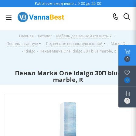
Работаем ежедневно с 9-00 до 22-00
Главная
-
Каталог
-
Мебель для ванной комнаты
-
Пеналы в ванную
-
Подвесные пеналы для ванной
-
Marka One
-
Idalgo
-
Пенал Marka One Idalgo 30П blue marble, R
0
Пенал Marka One Idalgo 30П blue
marble, R
0
0