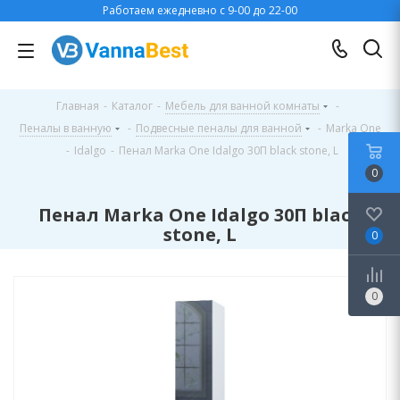
Работаем ежедневно с 9-00 до 22-00
Главная
-
Каталог
-
Мебель для ванной комнаты
-
Пеналы в ванную
-
Подвесные пеналы для ванной
-
Marka One
-
Idalgo
-
Пенал Marka One Idalgo 30П black stone, L
0
Пенал Marka One Idalgo 30П black
stone, L
0
0