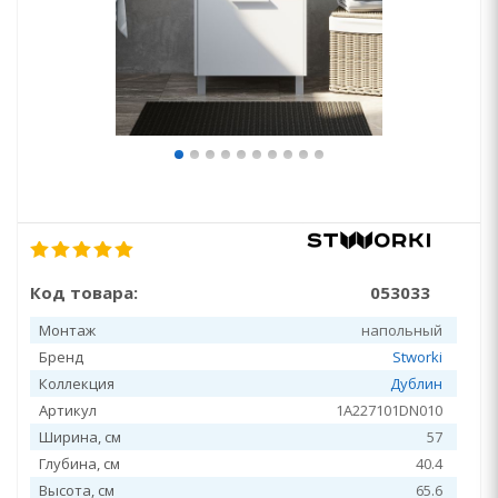
Код товара:
053033
Монтаж
напольный
Бренд
Stworki
Коллекция
Дублин
Артикул
1A227101DN010
Ширина, см
57
Глубина, см
40.4
Высота, см
65.6