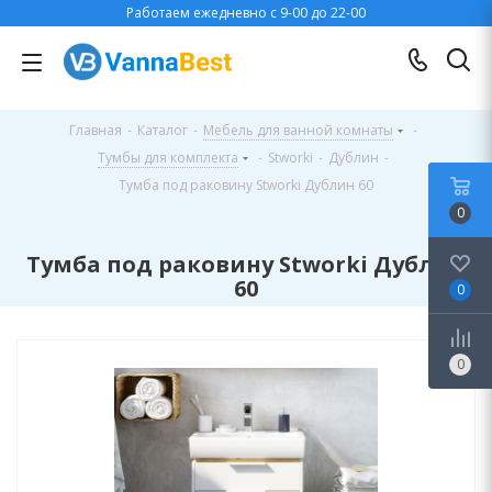
Работаем ежедневно с 9-00 до 22-00
Главная
-
Каталог
-
Мебель для ванной комнаты
-
Тумбы для комплекта
-
Stworki
-
Дублин
-
Тумба под раковину Stworki Дублин 60
0
Тумба под раковину Stworki Дублин
60
0
0