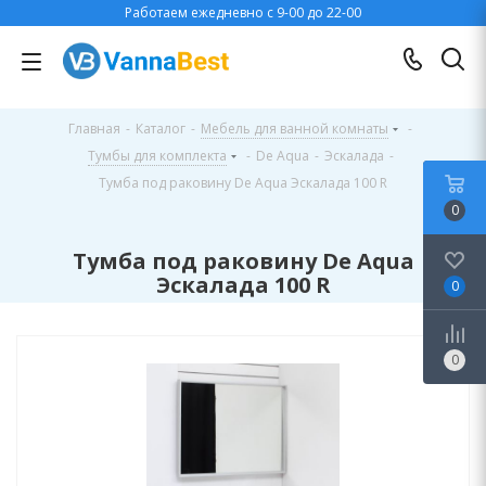
Работаем ежедневно с 9-00 до 22-00
Главная
-
Каталог
-
Мебель для ванной комнаты
-
Тумбы для комплекта
-
De Aqua
-
Эскалада
-
Тумба под раковину De Aqua Эскалада 100 R
0
Тумба под раковину De Aqua
Эскалада 100 R
0
0