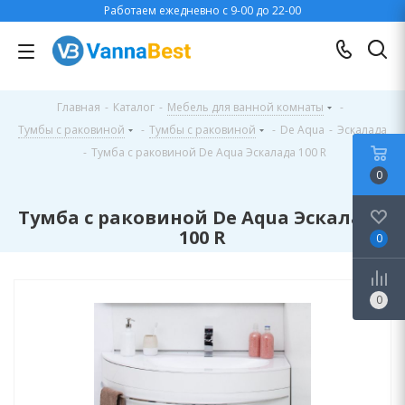
Работаем ежедневно с 9-00 до 22-00
Главная
-
Каталог
-
Мебель для ванной комнаты
-
Тумбы с раковиной
-
Тумбы с раковиной
-
De Aqua
-
Эскалада
-
Тумба с раковиной De Aqua Эскалада 100 R
0
Тумба с раковиной De Aqua Эскалада
100 R
0
0