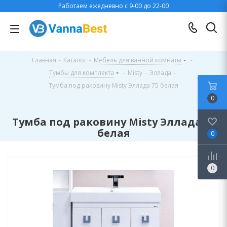
Работаем ежедневно с 9-00 до 22-00
Главная
-
Каталог
-
Мебель для ванной комнаты
-
Тумбы для комплекта
-
Misty
-
Эллада
-
Тумба под раковину Misty Эллада 75 белая
0
Тумба под раковину Misty Эллада 75
белая
0
0