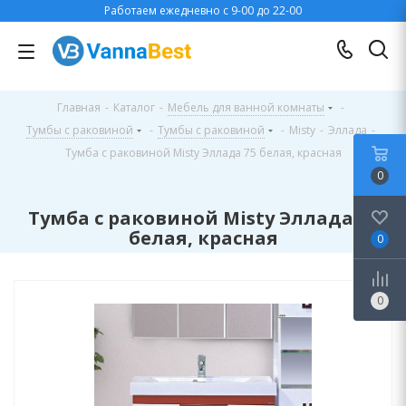
Работаем ежедневно с 9-00 до 22-00
Главная
-
Каталог
-
Мебель для ванной комнаты
-
Тумбы с раковиной
-
Тумбы с раковиной
-
Misty
-
Эллада
-
Тумба с раковиной Misty Эллада 75 белая, красная
0
Тумба с раковиной Misty Эллада 75
белая, красная
0
0