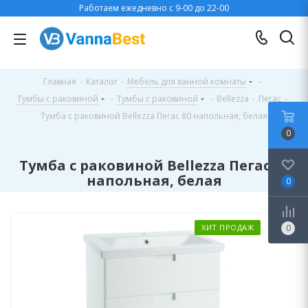
Работаем ежедневно с 9-00 до 22-00
Главная
-
Каталог
-
Мебель для ванной комнаты
-
Тумбы с раковиной
-
Тумбы с раковиной
-
Bellezza
-
Пегас
-
Тумба с раковиной Bellezza Пегас 80 напольная, белая
0
Тумба с раковиной Bellezza Пегас 80
напольная, белая
0
ХИТ ПРОДАЖ
0