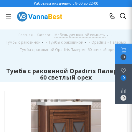
Работаем ежедневно с 9-00 до 22-00
Главная
-
Каталог
-
Мебель для ванной комнаты
-
Тумбы с раковиной
-
Тумбы с раковиной
-
Opadiris
-
Палермо
-
Тумба с раковиной Opadiris Палермо 60 светлый орех
0
Тумба с раковиной Opadiris Палермо
60 светлый орех
0
0