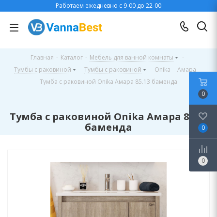
Работаем ежедневно с 9-00 до 22-00
Главная
-
Каталог
-
Мебель для ванной комнаты
-
Тумбы с раковиной
-
Тумбы с раковиной
-
Onika
-
Амара
-
Тумба с раковиной Onika Амара 85.13 баменда
0
Тумба с раковиной Onika Амара 85.13
баменда
0
0