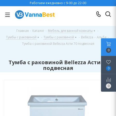
Работаем ежедневно с 9-00 до 22-00
Главная
-
Каталог
-
Мебель для ванной комнаты
-
Тумбы с раковиной
-
Тумбы с раковиной
-
Bellezza
-
Альба
-
Тумба с раковиной Bellezza Асти 70 подвесная
0
Тумба с раковиной Bellezza Асти 70
подвесная
0
0