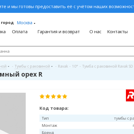
ите и мы готовы предоставить её с учётом наших возможност
Москва
 город
вка
Оплата
Гарантия и возврат
О нас
Контакты
иной
-
Тумбы с раковиной
-
Ravak
-
10°
-
Тумба с раковиной Ravak SD 
емный орех R
Код товара:
Тип
тумбы с р
Монтаж
Бренд