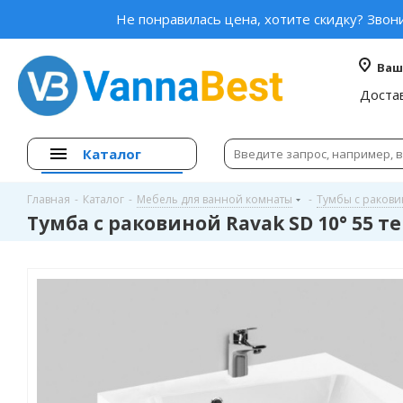
Не понравилась цена, хотите скидку? Звон
Ваш
Доста
Каталог
Главная
-
Каталог
-
Мебель для ванной комнаты
-
Тумбы с раков
Тумба с раковиной Ravak SD 10° 55 т