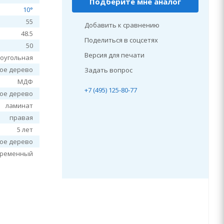
Подберите мне аналог
10°
55
Добавить к сравнению
48.5
Поделиться в соцсетях
50
Версия для печати
оугольная
лое дерево
Задать вопрос
МДФ
+7 (495) 125-80-77
лое дерево
ламинат
правая
5 лет
лое дерево
временный