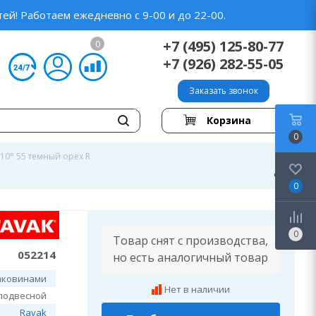
ей! Работаем ежедневно с 9-00 и до 22-00.
+7 (495) 125-80-77
0
+7 (926) 282-55-05
Заказать звонок
Корзина
0
10° 55 темный орех R
0
0
Товар снят с производства,
052214
но есть аналогичный товар
аковинами
Нет в наличии
подвесной
Ravak