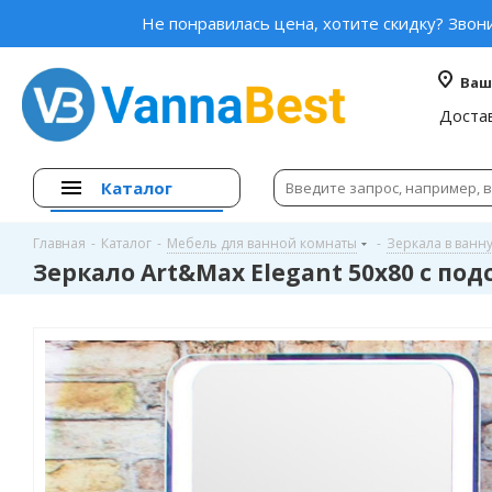
Не понравилась цена, хотите скидку? Звон
Ваш
Доста
Каталог
Главная
-
Каталог
-
Мебель для ванной комнаты
-
Зеркала в ванн
Зеркало Art&Max Elegant 50х80 с по