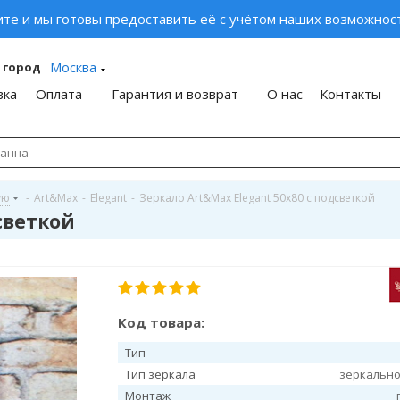
ите и мы готовы предоставить её с учётом наших возможност
Москва
 город
вка
Оплата
Гарантия и возврат
О нас
Контакты
ую
-
Art&Max
-
Elegant
-
Зеркало Art&Max Elegant 50х80 с подсветкой
дсветкой
Код товара:
Тип
Тип зеркала
зеркально
Монтаж