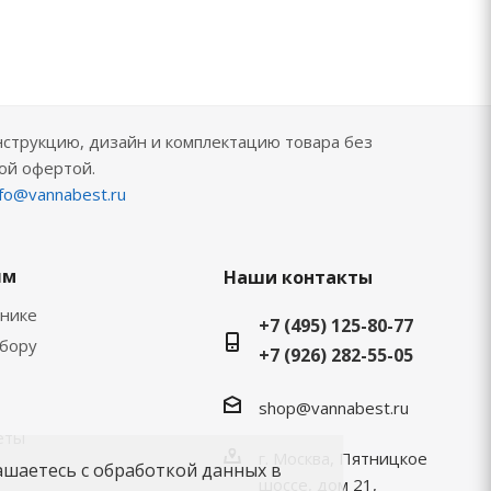
нструкцию, дизайн и комплектацию товара без
ой офертой.
nfo@vannabest.ru
ям
Наши контакты
хнике
+7 (495) 125-80-77
ыбору
+7 (926) 282-55-05
shop@vannabest.ru
еты
г. Москва, Пятницкое
ашаетесь с обработкой данных в
шоссе, дом 21,