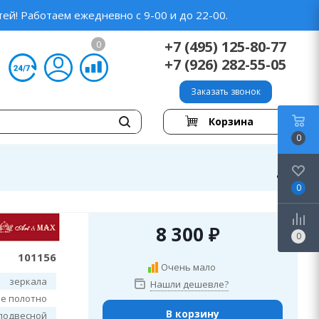
ей! Работаем ежедневно с 9-00 и до 22-00.
+7 (495) 125-80-77
0
+7 (926) 282-55-05
Заказать звонок
Корзина
0
0
8 300
₽
0
101156
Очень мало
зеркала
Нашли дешевле?
е полотно
В корзину
подвесной