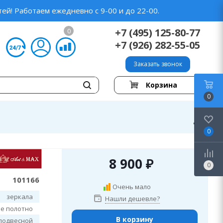
ей! Работаем ежедневно с 9-00 и до 22-00.
+7 (495) 125-80-77
0
+7 (926) 282-55-05
Заказать звонок
Корзина
0
0
8 900
₽
0
101166
Очень мало
зеркала
Нашли дешевле?
е полотно
В корзину
подвесной