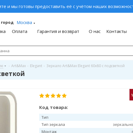
ите и мы готовы предоставить её с учётом наших возможност
Москва
 город
вка
Оплата
Гарантия и возврат
О нас
Контакты
ую
-
Art&Max
-
Elegant
-
Зеркало Art&Max Elegant 60х80 с подсветкой
дсветкой
Код товара:
Тип
Тип зеркала
зеркально
Монтаж