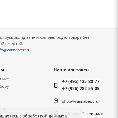
нструкцию, дизайн и комплектацию товара без
ой офертой.
nfo@vannabest.ru
ям
Наши контакты
хнике
+7 (495) 125-80-77
ыбору
+7 (926) 282-55-05
shop@vannabest.ru
еты
г. Москва, Пятницкое
ашаетесь с обработкой данных в