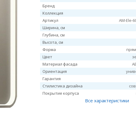
Бренд
Коллекция
Артикул
AM-Ele-6
Ширина, см
Глубина, см
Высота, см
Форма
прям
Цвет
з
Материал фасада
А
Ориентация
унив
Гарантия
Стилистика дизайна
со
Покрытие корпуса
Все характеристики