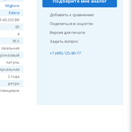
Подберите мне аналог
Migliore
Edera
Добавить к сравнению
R-60.333.BR
Поделиться в соцсетях
65
Версия для печати
4
95.5
Задать вопрос
овальная
+7 (495) 125-80-77
бронзовый
латунь
ерсальная
2 года
ретро
глянцевое