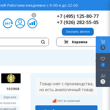
ей! Работаем ежедневно с 9-00 и до 22-00.
+7 (495) 125-80-77
0
+7 (926) 282-55-05
Заказать звонок
Корзина
0
0
0
Товар снят с производства,
103908
но есть аналогичный товар
зеркала
Нет в наличии
е полотно
подвесной