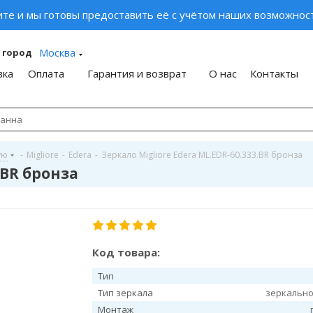
ите и мы готовы предоставить её с учётом наших возможност
Москва
 город
вка
Оплата
Гарантия и возврат
О нас
Контакты
ую
-
Migliore
-
Edera
-
Зеркало Migliore Edera ML.EDR-60.333.BR бронза
.BR бронза
Код товара:
Тип
Тип зеркала
зеркально
Монтаж