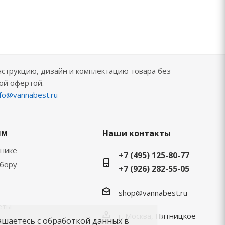
нструкцию, дизайн и комплектацию товара без
ой офертой.
nfo@vannabest.ru
ям
Наши контакты
хнике
+7 (495) 125-80-77
ыбору
+7 (926) 282-55-05
shop@vannabest.ru
еты
г. Москва, Пятницкое
ашаетесь с обработкой данных в