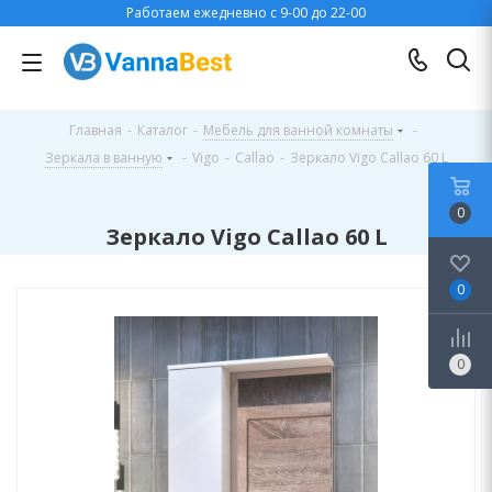
Работаем ежедневно с 9-00 до 22-00
Главная
-
Каталог
-
Мебель для ванной комнаты
-
Зеркала в ванную
-
Vigo
-
Callao
-
Зеркало Vigo Callao 60 L
0
Зеркало Vigo Callao 60 L
0
0