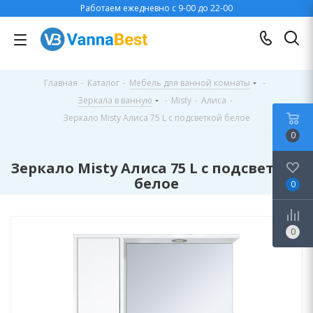
Работаем ежедневно с 9-00 до 22-00
Главная
-
Каталог
-
Мебель для ванной комнаты
-
Зеркала в ванную
-
Misty
-
Алиса
-
Зеркало Misty Алиса 75 L с подсветкой белое
0
Зеркало Misty Алиса 75 L с подсветкой
белое
0
0