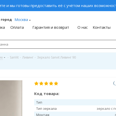
ите и мы готовы предоставить её с учётом наших возможност
Москва
 город
вка
Оплата
Гарантия и возврат
О нас
Контакты
ую
-
SanVit
-
Ливинг
-
Зеркало Sanvit Ливинг 90
Код товара:
Тип
Тип зеркала
зеркало с 
Монтаж