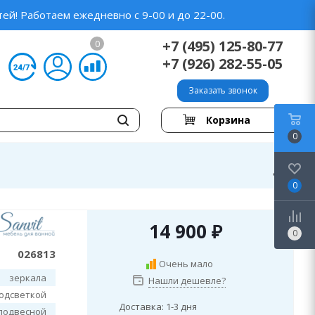
ей! Работаем ежедневно с 9-00 и до 22-00.
+7 (495) 125-80-77
0
+7 (926) 282-55-05
Заказать звонок
Корзина
0
0
14 900
₽
0
026813
Очень мало
зеркала
Нашли дешевле?
подсветкой
Доставка: 1-3 дня
подвесной