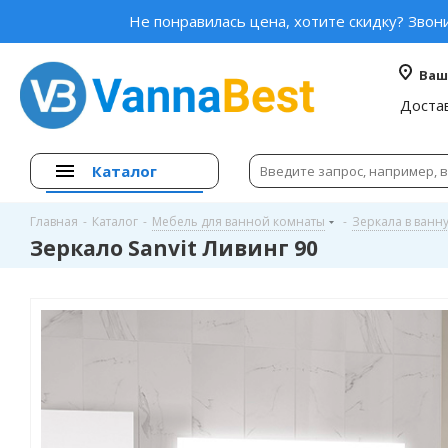
Не понравилась цена, хотите скидку? Звон
Ваш
Доста
Каталог
Главная
-
Каталог
-
Мебель для ванной комнаты
-
Зеркала в ванн
Зеркало Sanvit Ливинг 90