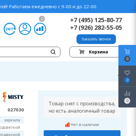
ей! Работаем ежедневно с 9-00 и до 22-00.
+7 (495) 125-80-77
0
+7 (926) 282-55-05
Заказать звонок
Корзина
0
0
0
Товар снят с производства,
027030
но есть аналогичный товар
зеркала
Нет в наличии
подсветкой
подвесной