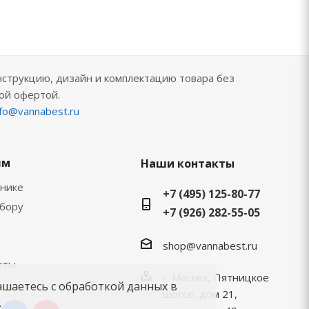
нструкцию, дизайн и комплектацию товара без
ой офертой.
nfo@vannabest.ru
ям
Наши контакты
хнике
+7 (495) 125-80-77
ыбору
+7 (926) 282-55-05
shop@vannabest.ru
еты
г. Москва, Пятницкое
ашаетесь с обработкой данных в
шоссе, дом 21,
.