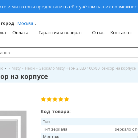
ите и мы готовы предоставить её с учётом наших возможност
Москва
 город
вка
Оплата
Гарантия и возврат
О нас
Контакты
ую
-
Misty
-
Неон
-
Зеркало Misty Неон 2 LED 100x80, сенсор на корпусе
сор на корпусе
Код товара:
Тип
Тип зеркала
зеркало с 
Монтаж