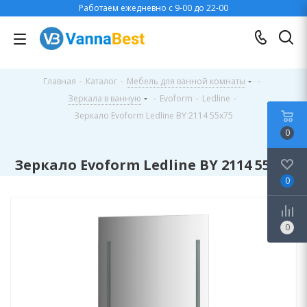
Работаем ежедневно с 9-00 до 22-00
Главная
-
Каталог
-
Мебель для ванной комнаты
-
Зеркала в ванную
-
Evoform
-
Ledline
-
Зеркало Evoform Ledline BY 2114 55x75
0
Зеркало Evoform Ledline BY 2114 55x75
0
0